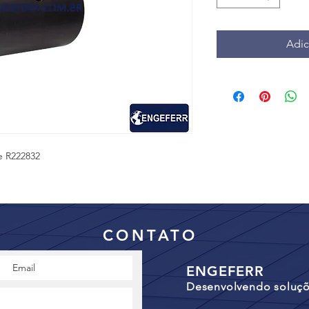
Adic
re R222832
CONTATO
ENGEFERR
Desenvolvendo soluçõe