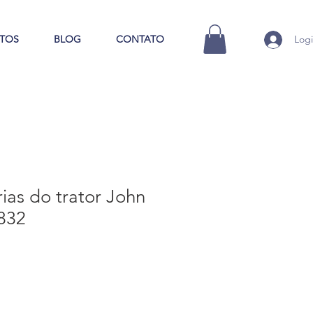
TOS
BLOG
CONTATO
Log
rias do trator John
832